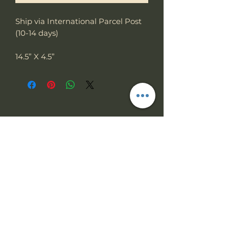
Ship via International Parcel Post
(10-14 days)
14.5” X 4.5”
Subscribe Form
Submit